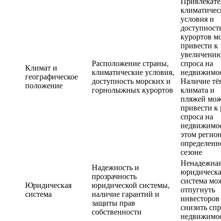
Привлекате
климатичес
условия и
доступност
курортов м
привести к
увеличени
Расположение страны,
спроса на
Климат и
климатические условия,
недвижимос
географическое
доступность морских и
Наличие тё
положение
горнолыжных курортов
климата и
пляжей мож
привести к 
спроса на
недвижимос
этом регион
определенн
сезоне
Ненадежна
Надежность и
юридическа
прозрачность
система мо
Юридическая
юридической системы,
отпугнуть
система
наличие гарантий и
инвесторов
защиты прав
снизить спр
собственности
недвижимо