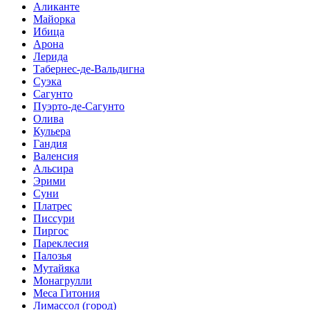
Аликанте
Майорка
Ибица
Арона
Лерида
Табернес-де-Вальдигна
Суэка
Сагунто
Пуэрто-де-Сагунто
Олива
Кульера
Гандия
Валенсия
Альсира
Эрими
Суни
Платрес
Писсури
Пиргос
Пареклесия
Палозья
Мутайяка
Монагрулли
Меса Гитония
Лимассол (город)