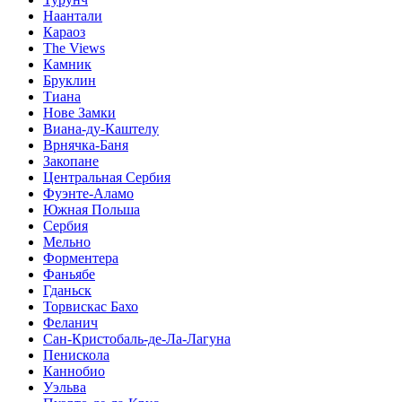
Наантали
Караоз
The Views
Камник
Бруклин
Тиана
Нове Замки
Виана-ду-Каштелу
Врнячка-Баня
Закопане
Центральная Сербия
Фуэнте-Аламо
Южная Польша
Сербия
Мельно
Форментера
Фаньябе
Гданьск
Торвискас Бахо
Феланич
Сан-Кристобаль-де-Ла-Лагуна
Пенискола
Каннобио
Уэльва