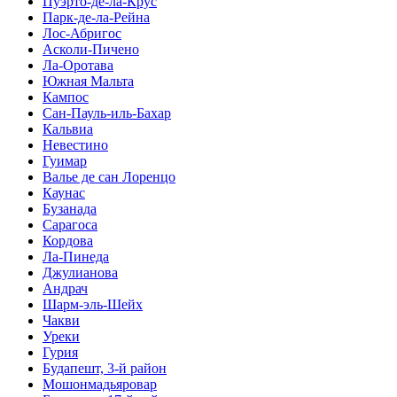
Пуэрто-де-ла-Крус
Парк-де-ла-Рейна
Лос-Абригос
Асколи-Пичено
Ла-Оротава
Южная Мальта
Кампос
Сан-Пауль-иль-Бахар
Кальвиа
Невестино
Гуимар
Валье де сан Лоренцо
Каунас
Бузанада
Сарагоса
Кордова
Ла-Пинеда
Джулианова
Андрач
Шарм-эль-Шейх
Чакви
Уреки
Гурия
Будапешт, 3-й район
Мошонмадьяровар