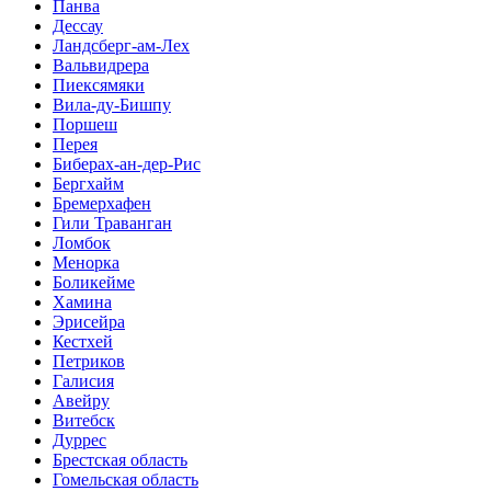
Панва
Дессау
Ландсберг-ам-Лех
Вальвидрера
Пиексямяки
Вила-ду-Бишпу
Поршеш
Перея
Биберах-ан-дер-Рис
Бергхайм
Бремерхафен
Гили Траванган
Ломбок
Менорка
Боликейме
Хамина
Эрисейра
Кестхей
Петриков
Галисия
Авейру
Витебск
Дуррес
Брестская область
Гомельская область