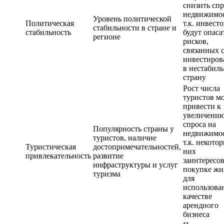
снизить спр
недвижимос
Уровень политической
Политическая
т.к. инвест
стабильности в стране и
стабильность
будут опаса
регионе
рисков,
связанных 
инвестиров
в нестабил
страну
Рост числа
туристов м
привести к
увеличени
спроса на
Популярность страны у
недвижимос
туристов, наличие
т.к. некото
Туристическая
достопримечательностей,
них
привлекательность
развитие
заинтересо
инфраструктуры и услуг
покупке жи
туризма
для
использова
качестве
арендного
бизнеса