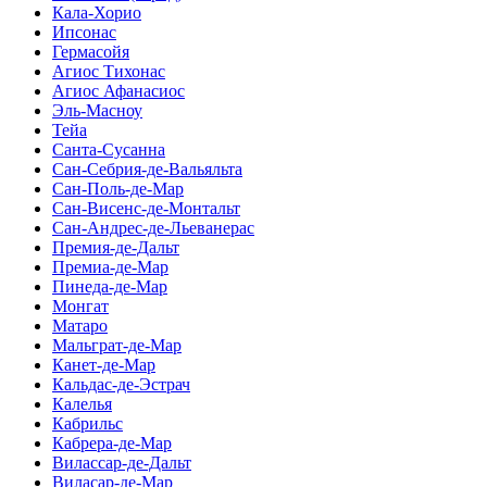
Кала-Хорио
Ипсонас
Гермасойя
Агиос Тихонас
Агиос Афанасиос
Эль-Масноу
Тейа
Санта-Сусанна
Сан-Себрия-де-Вальяльта
Сан-Поль-де-Мар
Сан-Висенс-де-Монтальт
Сан-Андрес-де-Льеванерас
Премия-де-Дальт
Премиа-де-Мар
Пинеда-де-Мар
Монгат
Матаро
Мальграт-де-Мар
Канет-де-Мар
Кальдас-де-Эстрач
Калелья
Кабрильс
Кабрера-де-Мар
Вилассар-де-Дальт
Виласар-де-Мар