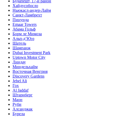
Будапешт, 17-й район
Хайдусобосло
Ньюкасл-андер-Лайм
Санкт-Ламбрехт
Пицунда
Emaar Towers
Абама Гольф
Борм ле Мимоза
Альп-д’Юэз
Шатель
Шампанж
Dubai Investment Park
Uptown Motor City
Линдау
Миндельхайм
Восточная Венгрия
Discovery Gardens
Jebel Ali
Гох
Al Jaddaf
Штарнберг
Маон
Руби
Алсанджак
Бурела