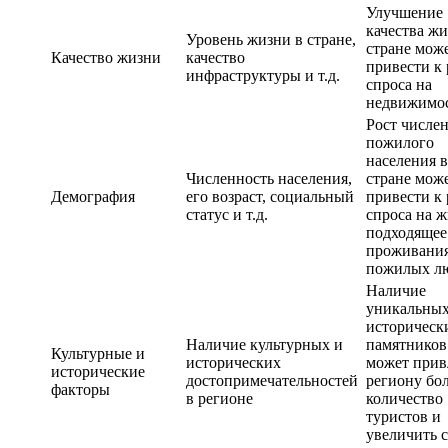
Улучшение
качества жи
Уровень жизни в стране,
стране мож
Качество жизни
качество
привести к 
инфраструктуры и т.д.
спроса на
недвижимо
Рост числе
пожилого
населения в
Численность населения,
стране мож
Демография
его возраст, социальный
привести к 
статус и т.д.
спроса на ж
подходящее
проживани
пожилых л
Наличие
уникальны
историческ
Наличие культурных и
памятников
Культурные и
исторических
может прив
исторические
достопримечательностей
региону бо
факторы
в регионе
количество
туристов и
увеличить 