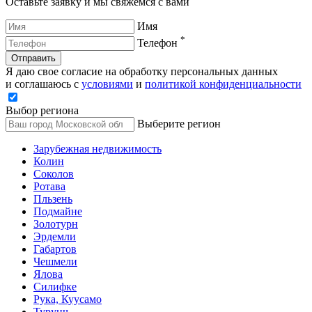
Оставьте заявку и мы свяжемся с вами
Имя
*
Телефон
Отправить
Я даю свое согласие на обработку персональных данных
и соглашаюсь с
условиями
и
политикой конфиденциальности
Выбор региона
Выберите регион
Зарубежная недвижимость
Колин
Соколов
Ротава
Пльзень
Подмайне
Золотурн
Эрдемли
Габартов
Чешмели
Ялова
Силифке
Рука, Куусамо
Турунч