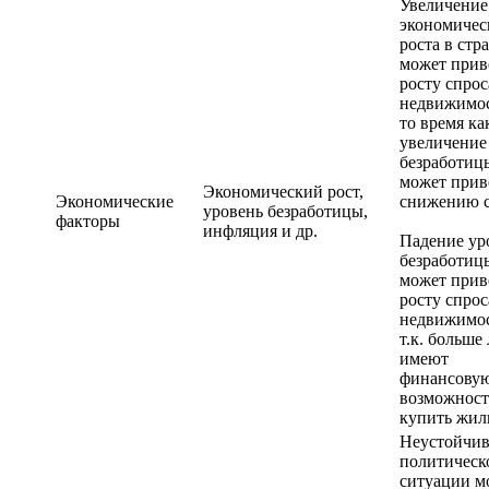
Увеличение
экономичес
роста в стр
может прив
росту спрос
недвижимос
то время ка
увеличение
безработиц
может прив
Экономический рост,
Экономические
снижению с
уровень безработицы,
факторы
инфляция и др.
Падение ур
безработиц
может прив
росту спрос
недвижимос
т.к. больше
имеют
финансову
возможност
купить жил
Неустойчив
политическ
ситуации м