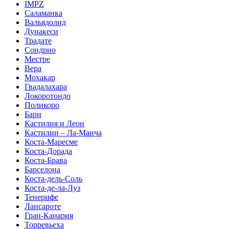
IMPZ
Саламанка
Вальядолид
Дунакеси
Традате
Сондрио
Местре
Вера
Мохакар
Гвадалахара
Локоротондо
Поликоро
Бари
Кастилия и Леон
Кастилии – Ла-Манча
Коста-Маресме
Коста-Дорада
Коста-Брава
Барселона
Коста-дель-Соль
Коста-де-ла-Луз
Тенерифе
Лансароте
Гран-Канария
Торревьеха